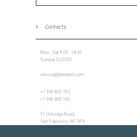
Contacts
Mon - Sat 8.00 - 18.00
Sunday CLOSED
service@dentalsf.com
+1 945 825 763
+1 945 800 150
51 Uxbridge Road,
San Francisco W7 3PX